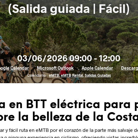
(Salida guiada | Fácil)
03/06/2026 09:00 - 12:00
ogle Calendar
·
Microsoft Outlook
·
Apple Calendar
·
Descarg
Calendario:
eMTB
,
eMTB Rental
,
Salidas Guiadas
a en BTT eléctrica para p
re la belleza de la Cost
r y fácil ruta en eMTB por el corazón de la parte más salvaje de
a o ninguna experiencia en ciclismo, ofreciendo vistas increíbl