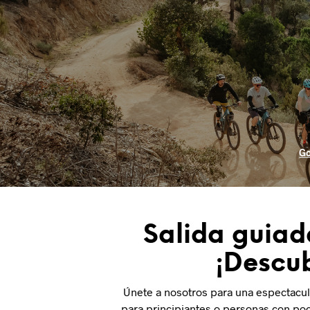
Go
Salida guiad
¡Descub
Únete a nosotros para una espectacula
para principiantes o personas con poc