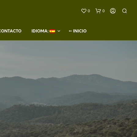
0
0
CONTACTO
IDIOMA: 
← INICIO
N
O
H
A
Y
P
R
O
D
U