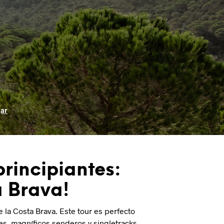
C
T
O
S
E
N
E
L
C
A
R
ar
R
I
T
O
.
rincipiantes:
a Brava!
 la Costa Brava. Este tour es perfecto
es, magníficos senderos y singletracks