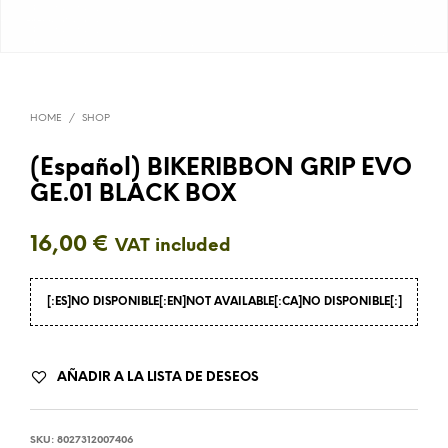
HOME
/
SHOP
(Español) BIKERIBBON GRIP EVO
GE.01 BLACK BOX
16,00
€
VAT included
[:ES]NO DISPONIBLE[:EN]NOT AVAILABLE[:CA]NO DISPONIBLE[:]
AÑADIR A LA LISTA DE DESEOS
SKU:
8027312007406