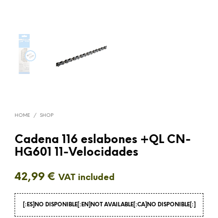
HOME
/
SHOP
Cadena 116 eslabones +QL CN-
HG601 11-Velocidades
42,99
€
VAT included
[:ES]NO DISPONIBLE[:EN]NOT AVAILABLE[:CA]NO DISPONIBLE[:]