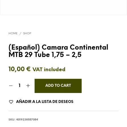
HOME
/
SHOP
(Español) Camara Continental
MTB 29 Tube 1,75 – 2,5
10,00
€
VAT included
ADD TO CART
AÑADIR A LA LISTA DE DESEOS
SKU:
4019238557084