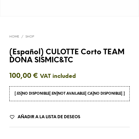
HOME
/
SHOP
(Español) CULOTTE Corto TEAM
DONA SISMIC&TC
100,00
€
VAT included
[:ES]NO DISPONIBLE[:EN]NOT AVAILABLE[:CA]NO DISPONIBLE[:]
AÑADIR A LA LISTA DE DESEOS