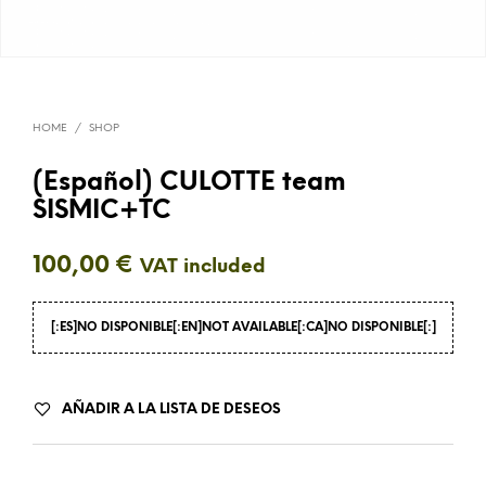
HOME
/
SHOP
(Español) CULOTTE team
SISMIC+TC
100,00
€
VAT included
[:ES]NO DISPONIBLE[:EN]NOT AVAILABLE[:CA]NO DISPONIBLE[:]
AÑADIR A LA LISTA DE DESEOS