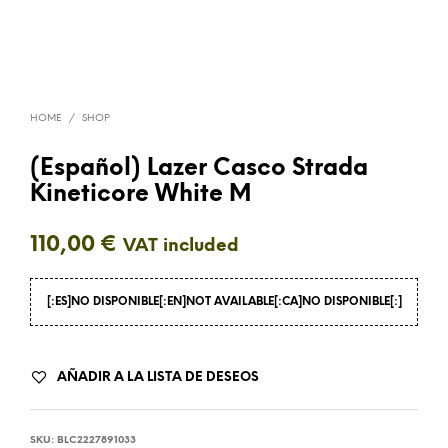
HOME
/
SHOP
(Español) Lazer Casco Strada
Kineticore White M
110,00
€
VAT included
[:ES]NO DISPONIBLE[:EN]NOT AVAILABLE[:CA]NO DISPONIBLE[:]
AÑADIR A LA LISTA DE DESEOS
SKU:
BLC2227891033